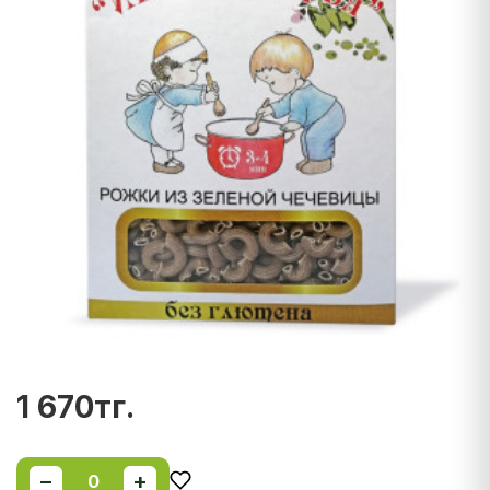
1 670тг.
−
+
0