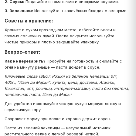
2. Соусы:
Подавайте с томатными и овощными соусами.
3. Запеканки:
Используйте в запечённых блюдах с овощами.
Советы и хранение:
Храните в сухом прохладном месте, избегайте влаги и
прямых солнечных лучей. После вскрытия используйте
чистые приборы и плотно закрывайте упаковку.
Вопрос–ответ:
Как не переварить?
Пробуйте на готовность и снимайте с
огня на минуту раньше — паста дойдёт в соусе.
Ключевые слова (SEO): Рожки из Зеленой Чечевицы б/г,
400г., "Иван да Марья", купить, цена, доставка, Алматы,
Казахстан, опт, розница, интернет‑магазин, паста без глютена,
чечевичная паста, Иван да Марья
Для удобства используйте чистую сухую мерную ложку и
герметичную тару.
Сохраняет форму при варке и хорошо держит соусы.
Паста из зелёной чечевицы — натуральный источник
растительного белка с лёгкой бобовой ноткой.