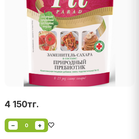
4 150тг.
−
+
0