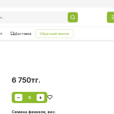
ес
Доставка
Обратный звонок
6 750тг.
−
+
0
Семена фенхеля, вес.