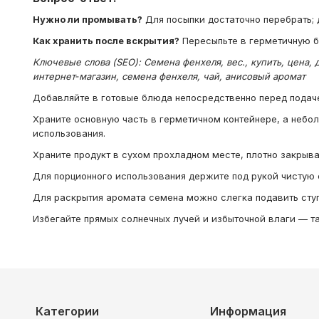
Нужно ли промывать?
Для посыпки достаточно перебрать; 
Как хранить после вскрытия?
Пересыпьте в герметичную ба
Ключевые слова (SEO): Семена фенхеля, вес., купить, цена, д
интернет‑магазин, семена фенхеля, чай, анисовый аромат
Добавляйте в готовые блюда непосредственно перед подаче
Храните основную часть в герметичном контейнере, а небо
использования.
Храните продукт в сухом прохладном месте, плотно закрыв
Для порционного использования держите под рукой чистую 
Для раскрытия аромата семена можно слегка подавить сту
Избегайте прямых солнечных лучей и избыточной влаги — та
Категории
Информация