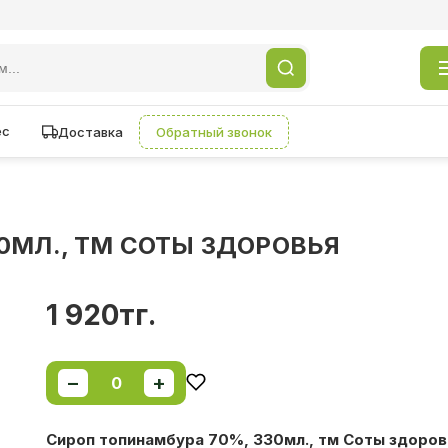
ес
Доставка
Обратный звонок
0МЛ., ТМ СОТЫ ЗДОРОВЬЯ
1 920тг.
−
+
0
Сироп топинамбура 70%, 330мл., тм Соты здоров