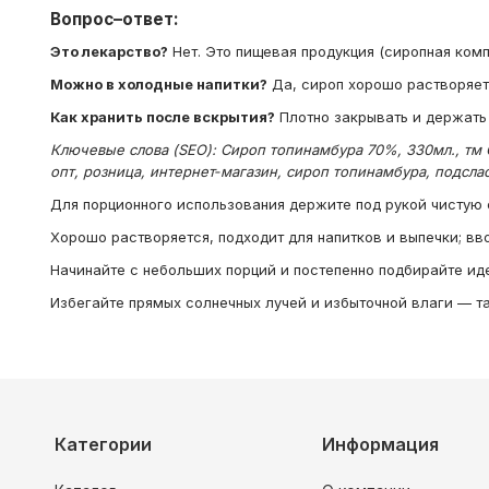
Вопрос–ответ:
Это лекарство?
Нет. Это пищевая продукция (сиропная комп
Можно в холодные напитки?
Да, сироп хорошо растворяет
Как хранить после вскрытия?
Плотно закрывать и держать
Ключевые слова (SEO): Сироп топинамбура 70%, 330мл., тм Со
опт, розница, интернет‑магазин, сироп топинамбура, подслас
Для порционного использования держите под рукой чистую 
Хорошо растворяется, подходит для напитков и выпечки; вво
Начинайте с небольших порций и постепенно подбирайте иде
Избегайте прямых солнечных лучей и избыточной влаги — та
Категории
Информация