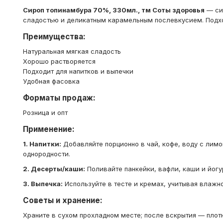
Сироп топинамбура 70%, 330мл., тм Соты здоровья
— сир
сладостью и деликатным карамельным послевкусием. Подхо
Преимущества:
Натуральная мягкая сладость
Хорошо растворяется
Подходит для напитков и выпечки
Удобная фасовка
Форматы продаж:
Розница и опт
Применение:
1. Напитки:
Добавляйте порционно в чай, кофе, воду с ли
однородности.
2. Десерты/каши:
Поливайте панкейки, вафли, каши и йогур
3. Выпечка:
Используйте в тесте и кремах, учитывая влажно
Советы и хранение:
Храните в сухом прохладном месте; после вскрытия — плотн