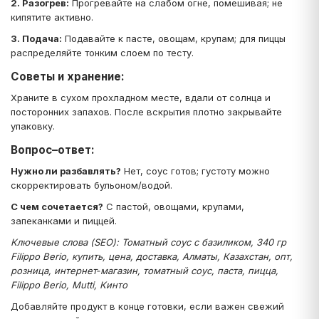
2. Разогрев:
Прогревайте на слабом огне, помешивая; не
кипятите активно.
3. Подача:
Подавайте к пасте, овощам, крупам; для пиццы
распределяйте тонким слоем по тесту.
Советы и хранение:
Храните в сухом прохладном месте, вдали от солнца и
посторонних запахов. После вскрытия плотно закрывайте
упаковку.
Вопрос–ответ:
Нужно ли разбавлять?
Нет, соус готов; густоту можно
скорректировать бульоном/водой.
С чем сочетается?
С пастой, овощами, крупами,
запеканками и пиццей.
Ключевые слова (SEO): Томатный соус с базиликом, 340 гр
Filippo Berio, купить, цена, доставка, Алматы, Казахстан, опт,
розница, интернет‑магазин, томатный соус, паста, пицца,
Filippo Berio, Mutti, Кинто
Добавляйте продукт в конце готовки, если важен свежий