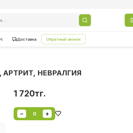
ес
Доставка
Обратный звонок
 АРТРИТ, НЕВРАЛГИЯ
1 720тг.
−
+
0