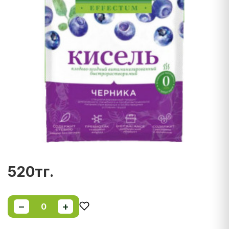
520тг.
−
+
0