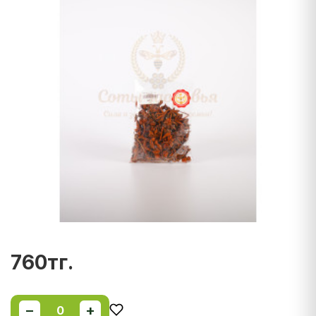
760тг.
−
+
0