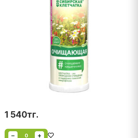
1 540тг.
−
+
0