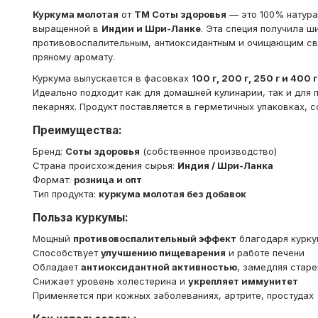
Куркума молотая
от
ТМ Соты здоровья
— это 100% натура
выращенной в
Индии и Шри-Ланке
. Эта специя получила 
противовоспалительным, антиоксидантным и очищающим сво
пряному аромату.
Куркума выпускается в фасовках
100 г, 200 г, 250 г и 400 г
Идеально подходит как для домашней кулинарии, так и для 
пекарнях. Продукт поставляется в герметичных упаковках, 
Преимущества:
Бренд:
Соты здоровья
(собственное производство)
Страна происхождения сырья:
Индия / Шри-Ланка
Формат:
розница и опт
Тип продукта:
куркума молотая без добавок
Польза куркумы:
Мощный
противовоспалительный эффект
благодаря курку
Способствует
улучшению пищеварения
и работе печени
Обладает
антиоксидантной активностью
, замедляя старе
Снижает уровень холестерина и
укрепляет иммунитет
Применяется при кожных заболеваниях, артрите, простудах