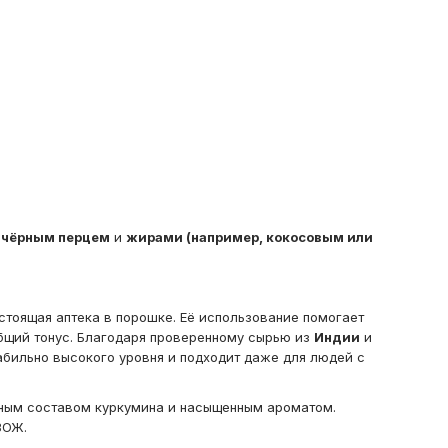
с
чёрным перцем
и
жирами (например, кокосовым или
астоящая аптека в порошке. Её использование помогает
бщий тонус. Благодаря проверенному сырью из
Индии
и
абильно высокого уровня и подходит даже для людей с
ьным составом куркумина и насыщенным ароматом.
ЗОЖ.