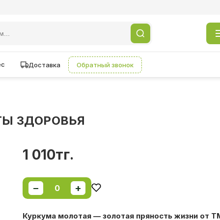
ес
Доставка
Обратный звонок
ОТЫ ЗДОРОВЬЯ
1 010тг.
−
+
0
Куркума молотая — золотая пряность жизни от 