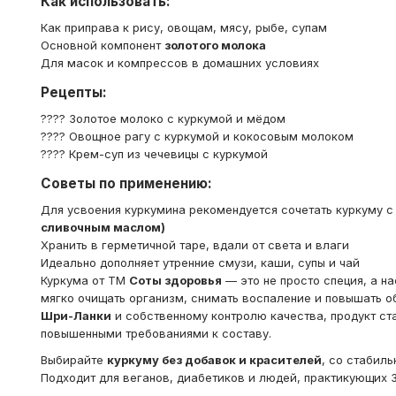
Как использовать:
Как приправа к рису, овощам, мясу, рыбе, супам
Основной компонент
золотого молока
Для масок и компрессов в домашних условиях
Рецепты:
???? Золотое молоко с куркумой и мёдом
???? Овощное рагу с куркумой и кокосовым молоком
???? Крем-суп из чечевицы с куркумой
Советы по применению:
Для усвоения куркумина рекомендуется сочетать куркуму 
сливочным маслом)
Хранить в герметичной таре, вдали от света и влаги
Идеально дополняет утренние смузи, каши, супы и чай
Куркума от ТМ
Соты здоровья
— это не просто специя, а н
мягко очищать организм, снимать воспаление и повышать о
Шри-Ланки
и собственному контролю качества, продукт ст
повышенными требованиями к составу.
Выбирайте
куркуму без добавок и красителей
, со стабил
Подходит для веганов, диабетиков и людей, практикующих 