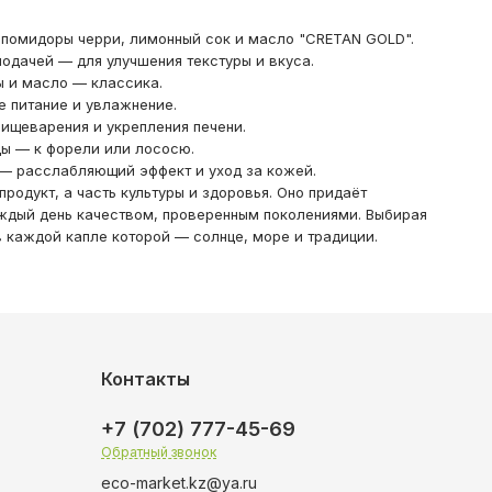
, помидоры черри, лимонный сок и масло "CRETAN GOLD".
подачей — для улучшения текстуры и вкуса.
ы и масло — классика.
ное питание и увлажнение.
 пищеварения и укрепления печени.
цы — к форели или лососю.
— расслабляющий эффект и уход за кожей.
одукт, а часть культуры и здоровья. Оно придаёт
аждый день качеством, проверенным поколениями. Выбирая
 каждой капле которой — солнце, море и традиции.
Контакты
+7 (702) 777-45-69
Обратный звонок
eco-market.kz@ya.ru