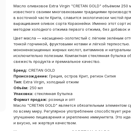
Масло оливковое Extra Virgin "CRETAN GOLD" объёмом 250 
известного своими многовековыми традициями производства
в восточной части Крита, славится экологически чистой п
выращивания оливок сорта Кораонейки. Именно этот сорт и
методом холодного отжима первого отжима, без добавок и
Цвет масла — насыщенно-золотистый с лёгким зелёным отте
тонкой горчинкой, фруктовыми нотами и лёгкой терпкость
мононенасыщенных жирных кислот, витаминов и натуральных 
исключительно полезным. Компактная стеклянная бутылка о
свежесть продукта и премиальное качество.
Бренд:
CRETAN GOLD
Происхождение:
Греция, остров Крит, регион Сития
Тип:
Extra Virgin, холодный отжим
Объём:
250 мл
Упаковка:
стеклянная бутылка
Формат продаж:
розница и опт
Масло "CRETAN GOLD" является обязательным элементом с
по всему миру. Регулярное употребление способствует укр
улучшению пищеварения и укреплению иммунитета. Это идеа
и вкусно, не жертвуя качеством.