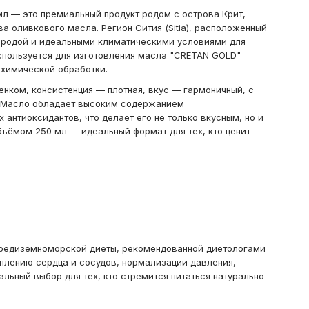
мл — это премиальный продукт родом с острова Крит,
 оливкового масла. Регион Сития (Sitia), расположенный
риродой и идеальными климатическими условиями для
спользуется для изготовления масла "CRETAN GOLD"
 химической обработки.
нком, консистенция — плотная, вкус — гармоничный, с
ю. Масло обладает высоким содержанием
антиоксидантов, что делает его не только вкусным, но и
бъёмом 250 мл — идеальный формат для тех, кто ценит
редиземноморской диеты, рекомендованной диетологами
еплению сердца и сосудов, нормализации давления,
льный выбор для тех, кто стремится питаться натурально