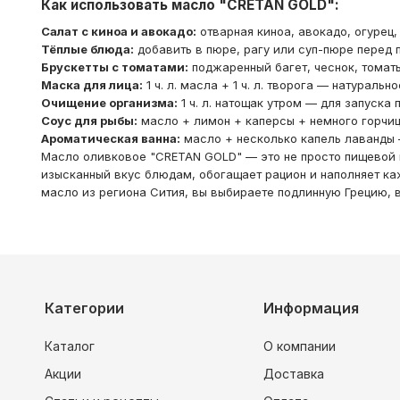
Как использовать масло "CRETAN GOLD":
Салат с киноа и авокадо:
отварная киноа, авокадо, огурец
Тёплые блюда:
добавить в пюре, рагу или суп-пюре перед 
Брускетты с томатами:
поджаренный багет, чеснок, томат
Маска для лица:
1 ч. л. масла + 1 ч. л. творога — натураль
Очищение организма:
1 ч. л. натощак утром — для запуска
Соус для рыбы:
масло + лимон + каперсы + немного горчи
Ароматическая ванна:
масло + несколько капель лаванды 
Масло оливковое "CRETAN GOLD" — это не просто пищевой пр
изысканный вкус блюдам, обогащает рацион и наполняет к
масло из региона Сития, вы выбираете подлинную Грецию, в
Категории
Информация
Каталог
О компании
Акции
Доставка