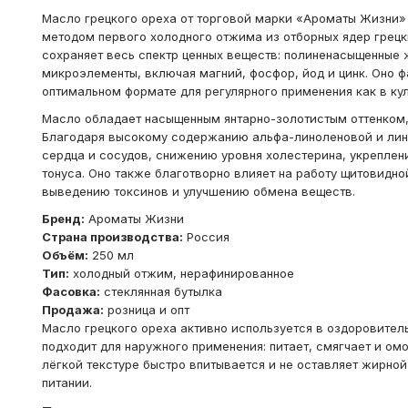
Масло грецкого ореха от торговой марки «Ароматы Жизни» 
методом первого холодного отжима из отборных ядер грецк
сохраняет весь спектр ценных веществ: полиненасыщенные ж
микроэлементы, включая магний, фосфор, йод и цинк. Оно 
оптимальном формате для регулярного применения как в кул
Масло обладает насыщенным янтарно-золотистым оттенком,
Благодаря высокому содержанию альфа-линоленовой и лин
сердца и сосудов, снижению уровня холестерина, укреплен
тонуса. Оно также благотворно влияет на работу щитовидн
выведению токсинов и улучшению обмена веществ.
Бренд:
Ароматы Жизни
Страна производства:
Россия
Объём:
250 мл
Тип:
холодный отжим, нерафинированное
Фасовка:
стеклянная бутылка
Продажа:
розница и опт
Масло грецкого ореха активно используется в оздоровитель
подходит для наружного применения: питает, смягчает и ом
лёгкой текстуре быстро впитывается и не оставляет жирно
питании.