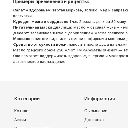
Примеры применения и рецепты:
Салат «Здоровье»:
тёртая морковь, яблоко, мёд и заправк
клетчатки.
Курс для мозга и сердца:
по 1 ч.л. 2 раза в день за 30 мину
Питательная маска для лица:
масло + овсяная мука + нем
Десерт:
запечённая тыква с добавлением масла грецкого о
Массаж:
в чистом виде или в смеси с эфирными маслами д
Средство от сухости кожи:
наносить после душа на влажну
Масло грецкого ореха 250 мл от ТМ «Ароматы Жизни» — это
Оно помогает поддерживать здоровье, энергию и молодость
эстетическое наслаждение.
Категории
Информация
Каталог
О компании
Акции
Доставка