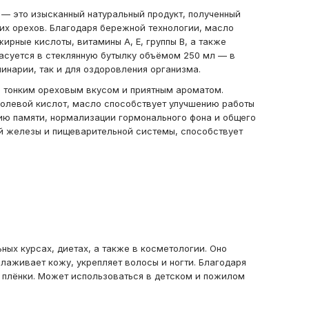
— это изысканный натуральный продукт, полученный
их орехов. Благодаря бережной технологии, масло
ирные кислоты, витамины A, E, группы B, а также
фасуется в стеклянную бутылку объёмом 250 мл — в
инарии, так и для оздоровления организма.
 тонким ореховым вкусом и приятным ароматом.
олевой кислот, масло способствует улучшению работы
ию памяти, нормализации гормонального фона и общего
ой железы и пищеварительной системы, способствует
ных курсах, диетах, а также в косметологии. Оно
олаживает кожу, укрепляет волосы и ногти. Благодаря
й плёнки. Может использоваться в детском и пожилом