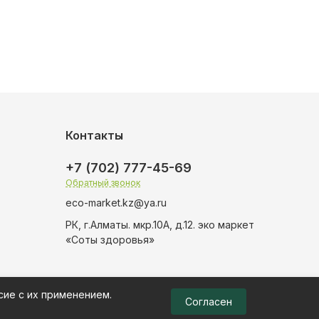
Контакты
+7 (702) 777-45-69
Обратный звонок
eco-market.kz@ya.ru
РК, г.Алматы. мкр.10А, д.12. эко маркет
«Соты здоровья»
сие с их применением.
Согласен