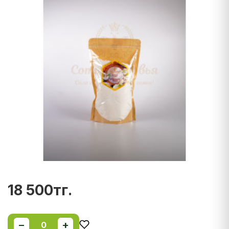
18 500тг.
−
+
0