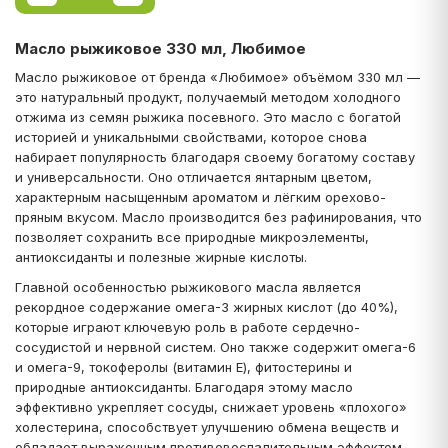
Масло рыжиковое 330 мл, Любимое
Масло рыжиковое от бренда «Любимое» объёмом 330 мл —
это натуральный продукт, получаемый методом холодного
отжима из семян рыжика посевного. Это масло с богатой
историей и уникальными свойствами, которое снова
набирает популярность благодаря своему богатому составу
и универсальности. Оно отличается янтарным цветом,
характерным насыщенным ароматом и лёгким орехово-
пряным вкусом. Масло производится без рафинирования, что
позволяет сохранить все природные микроэлементы,
антиоксиданты и полезные жирные кислоты.
Главной особенностью рыжикового масла является
рекордное содержание омега-3 жирных кислот (до 40%),
которые играют ключевую роль в работе сердечно-
сосудистой и нервной систем. Оно также содержит омега-6
и омега-9, токоферолы (витамин Е), фитостерины и
природные антиоксиданты. Благодаря этому масло
эффективно укрепляет сосуды, снижает уровень «плохого»
холестерина, способствует улучшению обмена веществ и
обладает выраженным противовоспалительным эффектом.