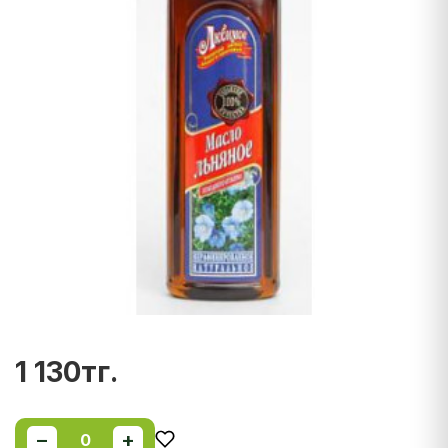
1 130тг.
−
+
0